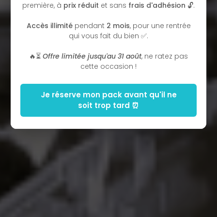
première, à
prix réduit
et sans
frais d'adhésion
🔓.
Accès illimité
pendant
2 mois
, pour une rentrée
qui vous fait du bien ✅.
🔥⏳
Offre limitée jusqu'au 31 août
, ne ratez pas
cette occasion !
Je réserve mon pack avant qu'il ne
soit trop tard ⏰