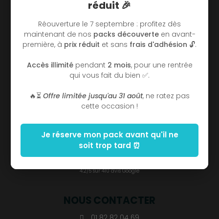
réduit 🎉
Infos Pratiques
Réserver
Réouverture le 7 septembre : profitez dès
Actus
maintenant de nos
packs découverte
en avant-
première, à
prix réduit
et sans
frais d'adhésion
🔓.
INFORMATIONS
Accès illimité
pendant
2 mois
, pour une rentrée
qui vous fait du bien ✅.
Horaires
Tarifs et abonnements
🔥⏳
Offre limitée jusqu'au 31 août
, ne ratez pas
Plannings
cette occasion !
Contact
Je réserve mon pack avant qu'il ne
AVIS CLIENTS
soit trop tard ⏰
4.2/5 sur 410 avis Google
NOUS CONTACTER
01 82 82 04 69